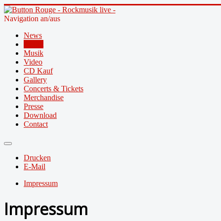
Navigation an/aus
News
About
Musik
Video
CD Kauf
Gallery
Concerts & Tickets
Merchandise
Presse
Download
Contact
Drucken
E-Mail
Impressum
Impressum